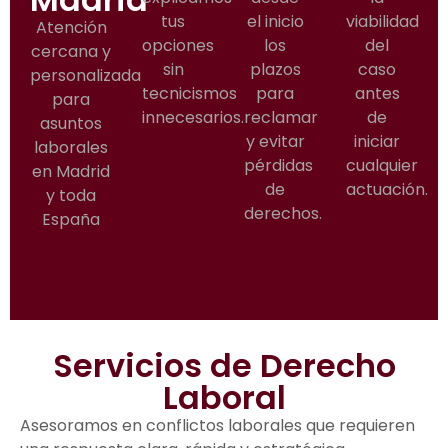
tus
el inicio
viabilidad
Atención
opciones
los
del
cercana y
sin
plazos
caso
personalizada
tecnicismos
para
antes
para
innecesarios.
reclamar
de
asuntos
y evitar
iniciar
laborales
pérdidas
cualquier
en Madrid
de
actuación.
y toda
derechos.
España
Servicios de Derecho
Laboral
Asesoramos en conflictos laborales que requieren