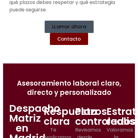
qué plazos debes respetar y qué estrategia
puede seguirse.
LLamar ahora
Contacto
Asesoramiento laboral claro,
directo y personalizado
Despacho
Respuesta
Plazos
Estrat
Matriz
clara
controlados
realis
en
Te
Revisamos
Valoramos
Madrid
explicamos
desde
la