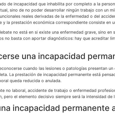
do de incapacidad que inhabilita por completo a la persona
tual, sino de no poder desarrollar ningún trabajo con un m
 funcionales reales derivadas de la enfermedad o del accid
y la prestación económica correspondiente consiste en una
bate no está en si existe una enfermedad grave, sino en s
os no basta con aportar diagnósticos: hay que acreditar li
erse una incapacidad perman
conocerse cuando las lesiones o patologías presentan un c
leta. La prestación de incapacidad permanente está pensad
boral queda reducida o anulada.
 no laboral, accidente de trabajo o enfermedad profesional
n, pero el elemento decisivo siempre será la intensidad de l
 una incapacidad permanente 