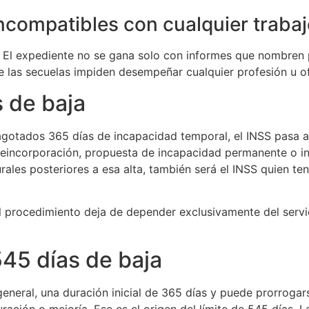
incompatibles con cualquier traba
. El expediente no se gana solo con informes que nombren 
 las secuelas impiden desempeñar cualquier profesión u of
 de baja
gotados 365 días de incapacidad temporal, el INSS pasa a s
reincorporación, propuesta de incapacidad permanente o in
rales posteriores a esa alta, también será el INSS quien t
l procedimiento deja de depender exclusivamente del servici
545 días de baja
general, una duración inicial de 365 días y puede prorrog
ración o mejoría. Ese es el origen del límite de 545 días.