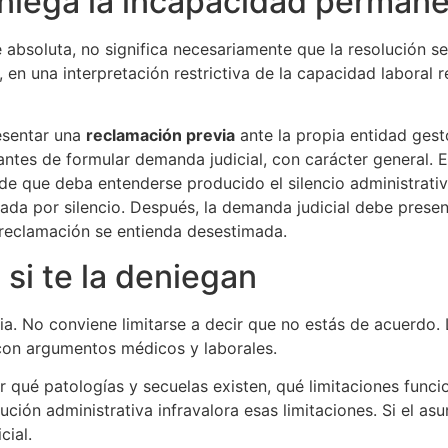
eniega la incapacidad perman
 absoluta, no significa necesariamente que la resolución 
s, en una interpretación restrictiva de la capacidad laboral
resentar una
reclamación previa
ante la propia entidad gest
antes de formular demanda judicial, con carácter general. 
esde que deba entenderse producido el silencio administrat
mada por silencio. Después, la demanda judicial debe prese
 reclamación se entienda desestimada.
si te la deniegan
a. No conviene limitarse a decir que no estás de acuerdo.
 con argumentos médicos y laborales.
 qué patologías y secuelas existen, qué limitaciones funci
lución administrativa infravalora esas limitaciones. Si el a
cial.